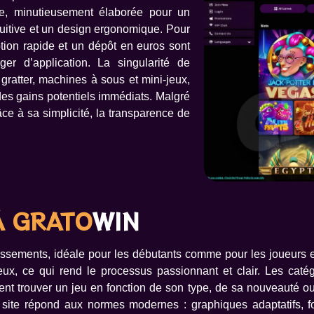
ace, minutieusement élaborée pour un
tuitive et un design ergonomique. Pour
ption rapide et un dépôt en euros sont
er d’application. La singularité de
gratter, machines à sous et mini-jeux,
des gains potentiels immédiats. Malgré
âce à sa simplicité, la transparence de
À GRATO
WIN
issements, idéale pour les débutants comme pour les joueurs e
ux, ce qui rend le processus passionnant et clair. Les caté
cilement trouver un jeu en fonction de son type, de sa nouveauté
e site répond aux normes modernes : graphiques adaptatifs, f