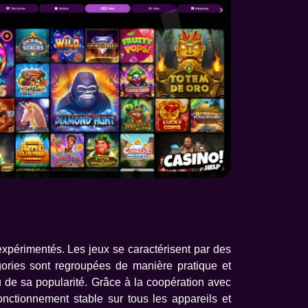
xpérimentés. Les jeux se caractérisent par des
gories sont regroupées de manière pratique et
 ou de sa popularité. Grâce à la coopération avec
onctionnement stable sur tous les appareils et