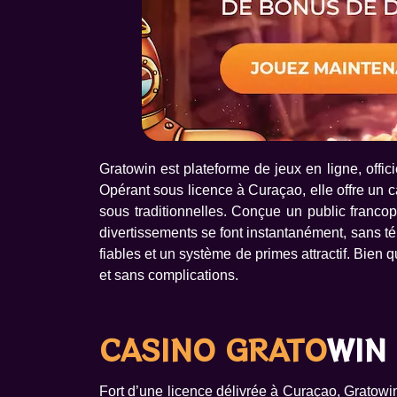
Gratowin est plateforme de jeux en ligne, off
Opérant sous licence à Curaçao, elle offre un ca
sous traditionnelles. Conçue un public francop
divertissements se font instantanément, sans t
fiables et un système de primes attractif. Bien q
et sans complications.
CASINO GRATO
WIN
Fort d’une licence délivrée à Curaçao, Gratow