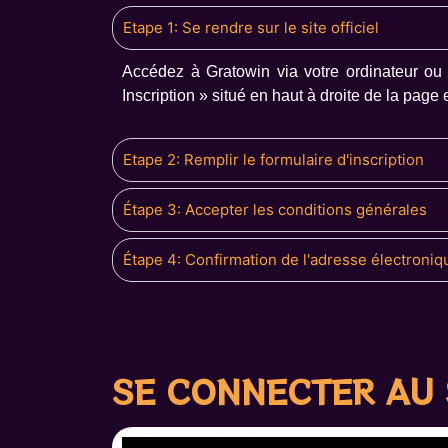
Etape 1: Se rendre sur le site officiel
Accédez à Gratowin via votre ordinateur ou 
Inscription » situé en haut à droite de la page 
Etape 2: Remplir le formulaire d'inscription
Étape 3: Accepter les conditions générales
Étape 4: Confirmation de l'adresse électroniq
SE CONNECTER AU 