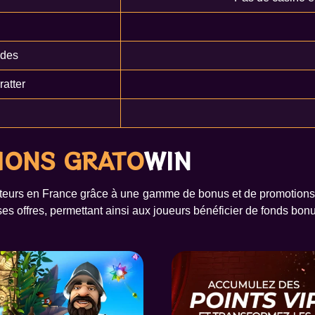
ides
ratter
IONS GRATO
WIN
isateurs en France grâce à une gamme de bonus et de promotion
ses offres, permettant ainsi aux joueurs bénéficier de fonds bon