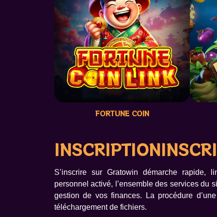
FORTUNE COIN
INSCRIPTIONINSCR
S’inscrire sur Gratowin démarche rapide, l
personnel activé, l’ensemble des services du si
gestion de vos finances. La procédure d’une 
téléchargement de fichiers.