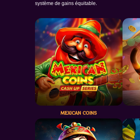
système de gains équitable.
MEXICAN COINS