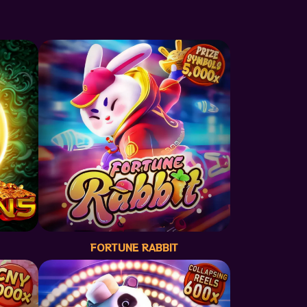
FORTUNE RABBIT