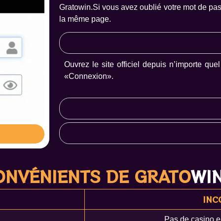
Gratowin.Si vous avez oublié votre mot de pas
la même page.
Ouvrez le site officiel depuis n’importe que
«Connexion».
ONVÉNIENTS DE GRATO
WI
INC
Pas de casino en